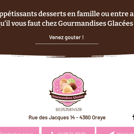
appétissants desserts en famille ou entre 
qu’il vous faut chez Gourmandises Glacées 
Venez gouter !
BE0535814538
Rue des Jacques 14 - 4360 Oreye
Contactez-nous
0498 74 88 89
Itinérai