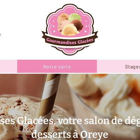
e
Notre carte
Stage
s Glacées, votre salon de dé
desserts à Oreye