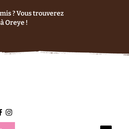
amis ? Vous trouverez
à Oreye !
re