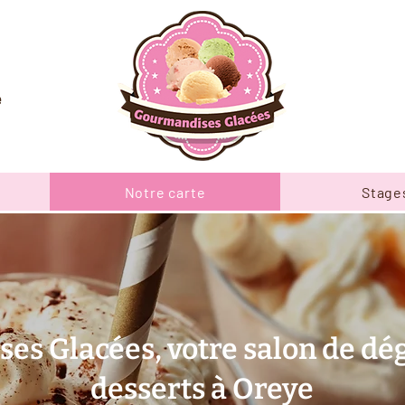
e
Notre carte
Stage
s Glacées, votre salon de dé
desserts à Oreye